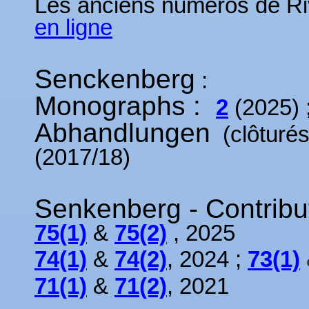
Les anciens numéros de Riv
en ligne
Senckenberg
:
Monographs :
2
(2025) 
Abhandlungen
(clôturés
(2017/18)
Senkenberg - Contribu
75(1)
&
75(2)
, 2025
74(1)
&
74(2)
, 2024 ;
73(1)
71(1)
&
71(2)
, 2021