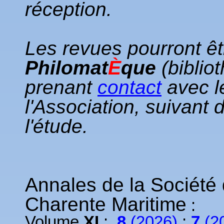
réception.
Les revues pourront êt
Philomat
È
que
(biblio
prenant
contact
avec l
l'Association, suivant 
l'étude.
Annales de la Société
Charente Maritime
:
Volume
XI
:
8
(2026)
;
7
(2