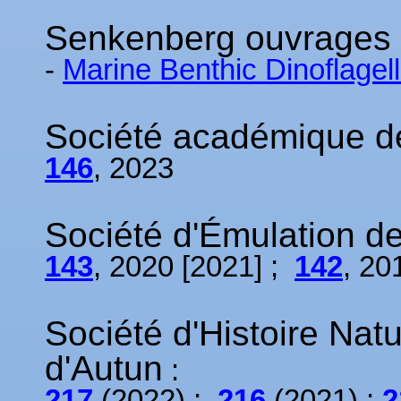
Senkenberg ouvrages
-
Marine Benthic Dinoflagel
Société académique d
146
, 2023
Société d'Émulation d
143
, 2020 [2021] ;
142
, 20
Société d'Histoire Na
d'Autun
:
217
(2022) ;
216
(2021) ;
2