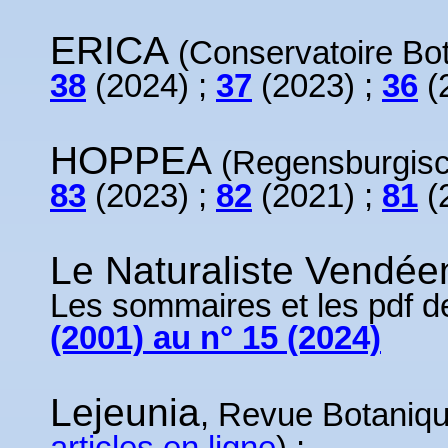
ERICA
(Conservatoire Bot
38
(2024) ;
37
(2023) ;
36
(
HOPPEA
(Regensburgisch
83
(2023) ;
82
(2021) ;
81
(
Le Naturaliste Vendée
Les sommaires et les pdf de
(2001) au n° 15 (2024)
Lejeunia
, Revue Botanique
articles en ligne
) :