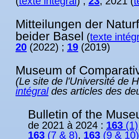
(
texte intégral
) ;
23
, 2021 (
t
Mitteilungen der Natu
beider Basel
(
texte intég
20
(2022)
;
19
(2019)
Museum of Comparati
(Le site de l'Université d
intégral
des articles des de
Bulletin of the Mus
de 2021 à 2024 :
163
(1)
163
(7 & 8)
,
163
(9 & 10)