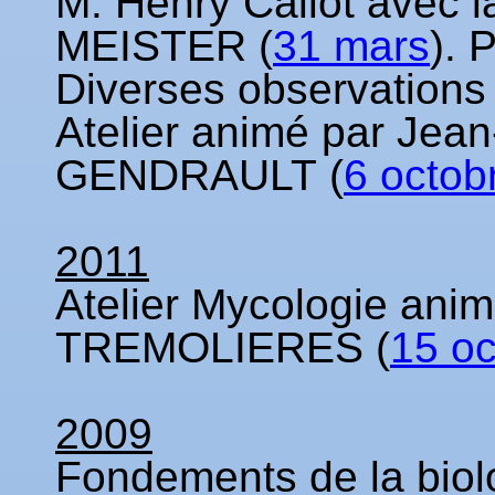
M. Henry Callot avec l
MEISTER (
31 mars
). 
Diverses observations
Atelier animé par Jea
GENDRAULT (
6 octob
2011
Atelier Mycologie ani
TREMOLIERES (
15 oc
2009
Fondements de la biol