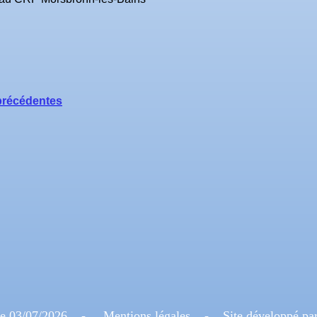
r
précédentes
r le 03/07/2026 -
Mentions légales
- Site développé pa