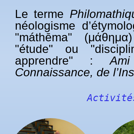
Le terme
Philomathiq
néologisme d’étymolo
"máthēma" (μάθημα) 
"étude" ou "discipli
apprendre" :
Ami
Connaissance
, de l’In
Activité