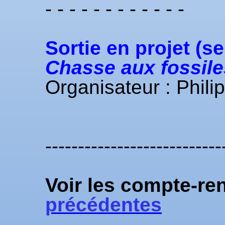
- - - - - - - - - - - -
Sortie en projet (s
Chasse aux fossiles
Organisateur : Phi
---------------------------
Voir les compte-r
précédentes