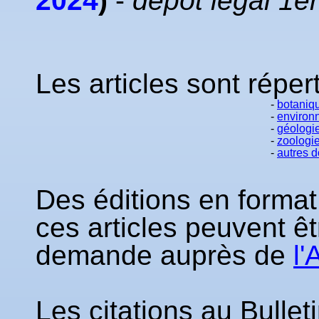
2024
)
-
dépôt légal 1e
Les articles sont répe
-
botaniq
-
environ
-
géologie
-
zoologi
-
autres 
Des éditions en forma
ces articles peuvent ê
demande auprès de
l'
Les citations au Bullet